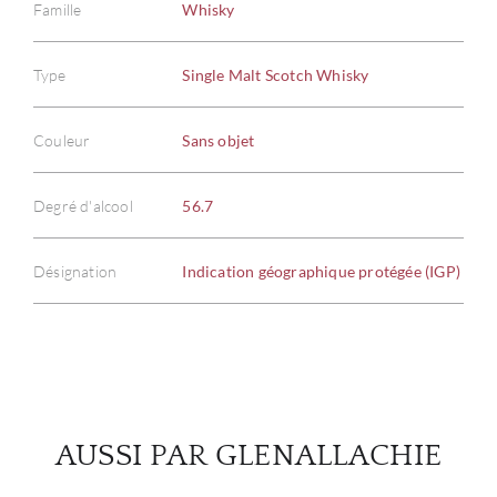
Famille
Whisky
Type
Single Malt Scotch Whisky
À PR
Couleur
Sans objet
SERV
Degré d'alcool
56.7
CATA
Désignation
Indication géographique protégée (IGP)
MAR
NOUV
CON
AUSSI PAR GLENALLACHIE
CARR