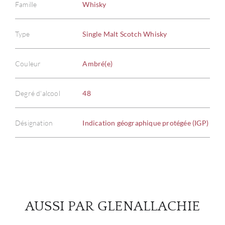
Famille
Whisky
Type
Single Malt Scotch Whisky
À PR
Couleur
Ambré(e)
SERV
Degré d'alcool
48
CATA
Désignation
Indication géographique protégée (IGP)
MAR
NOUV
CON
AUSSI PAR GLENALLACHIE
CARR