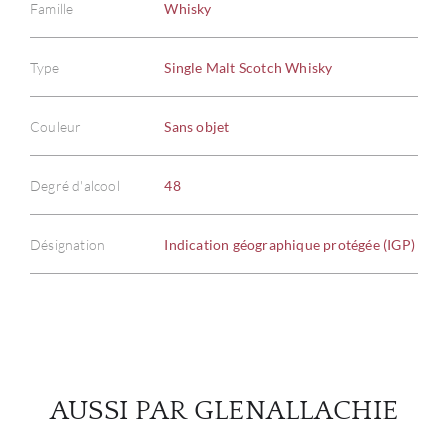
Famille
Whisky
Type
Single Malt Scotch Whisky
À PR
Couleur
Sans objet
SERV
Degré d'alcool
48
CATA
Désignation
Indication géographique protégée (IGP)
MAR
NOUV
CON
AUSSI PAR GLENALLACHIE
CARR