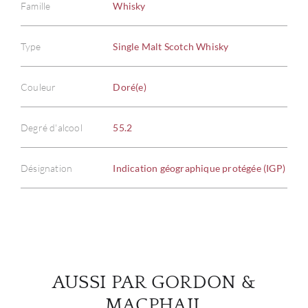
Famille
Whisky
Type
Single Malt Scotch Whisky
À PR
Couleur
Doré(e)
SERV
Degré d'alcool
55.2
CATA
Désignation
Indication géographique protégée (IGP)
MAR
NOUV
CON
AUSSI PAR GORDON &
CARR
MACPHAIL