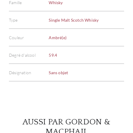
Famille
Whisky
Type
Single Malt Scotch Whisky
À PR
Couleur
Ambré(e)
SERV
Degré d'alcool
59.4
CATA
Désignation
Sans objet
MAR
NOUV
CON
AUSSI PAR GORDON &
CARR
MACPHAIL