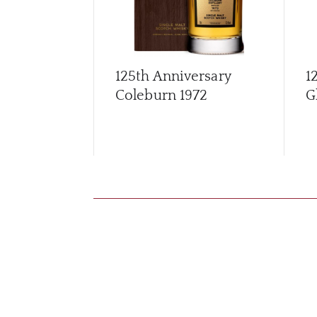
125th Anniversary
1
Coleburn 1972
G