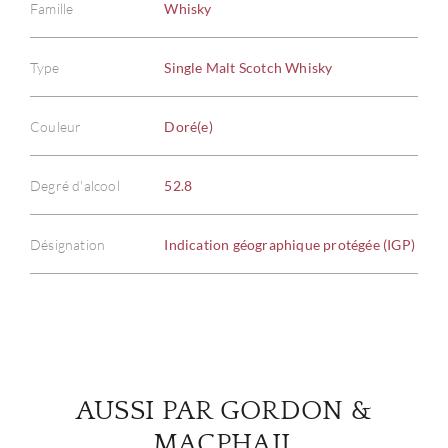
Famille
Whisky
Type
Single Malt Scotch Whisky
À PR
Couleur
Doré(e)
SERV
Degré d'alcool
52.8
CATA
Désignation
Indication géographique protégée (IGP)
MAR
NOUV
CON
AUSSI PAR GORDON &
CARR
MACPHAIL