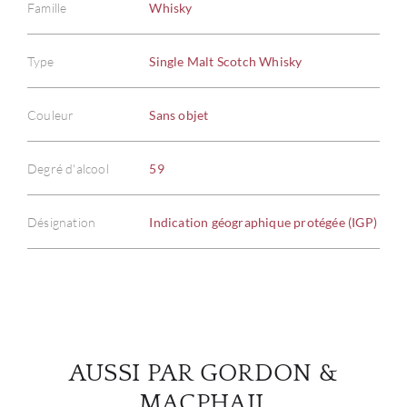
Famille
Whisky
Type
Single Malt Scotch Whisky
À PR
Couleur
Sans objet
SERV
Degré d'alcool
59
CATA
Désignation
Indication géographique protégée (IGP)
MAR
NOUV
CON
AUSSI PAR GORDON &
CARR
MACPHAIL