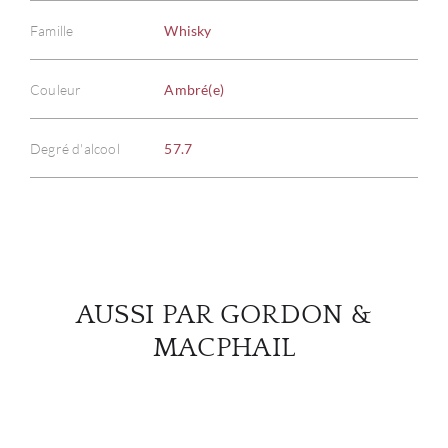
Famille
Whisky
À PR
Couleur
Ambré(e)
SERV
Degré d'alcool
57.7
CATA
MAR
NOUV
AUSSI PAR GORDON &
CON
MACPHAIL
CARR