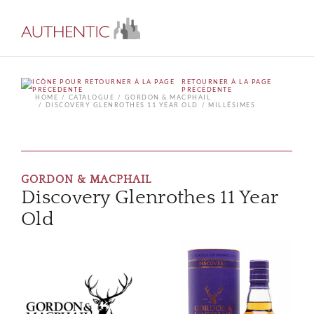
RETOURNER À LA PAGE
PRÉCÉDENTE
HOME
CATALOGUE
GORDON & MACPHAIL
DISCOVERY GLENROTHES 11 YEAR OLD
MILLÉSIMES
GORDON & MACPHAIL
Discovery Glenrothes 11 Year
Old