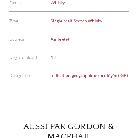
Famille
Whisky
Type
Single Malt Scotch Whisky
À PR
Couleur
Ambré(e)
SERV
Degré d'alcool
43
CATA
Désignation
Indication géographique protégée (IGP)
MAR
NOUV
CON
AUSSI PAR GORDON &
CARR
MACPHAIL