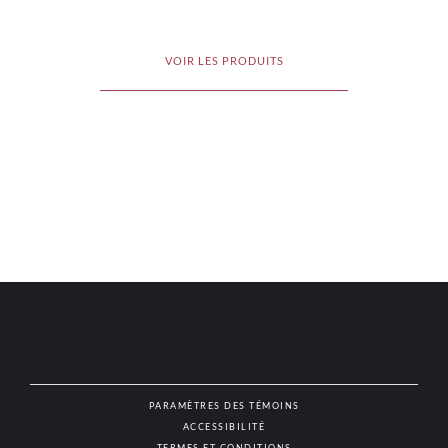
VOIR LES PRODUITS
PARAMÈTRES DES TÉMOINS
ACCESSIBILITÉ
NAT
TERMES ET CONDITIONS