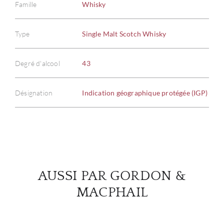
Famille
Whisky
Type
Single Malt Scotch Whisky
À PR
Degré d'alcool
43
SERV
Désignation
Indication géographique protégée (IGP)
CATA
MAR
NOUV
AUSSI PAR GORDON &
CON
MACPHAIL
CARR