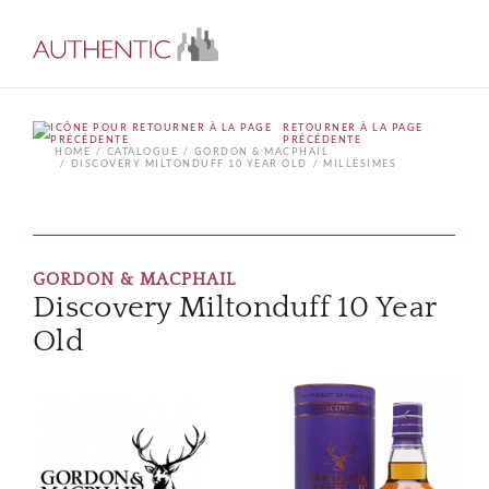
RETOURNER À LA PAGE
PRÉCÉDENTE
HOME
CATALOGUE
GORDON & MACPHAIL
DISCOVERY MILTONDUFF 10 YEAR OLD
MILLÉSIMES
GORDON & MACPHAIL
Discovery Miltonduff 10 Year
Old