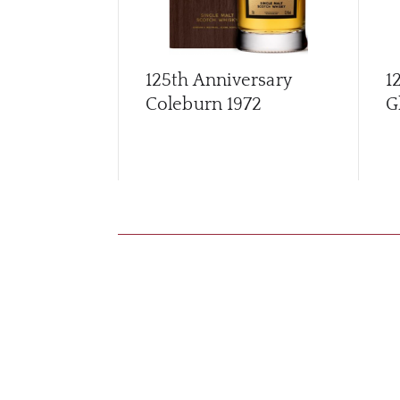
125th Anniversary
1
Coleburn 1972
G