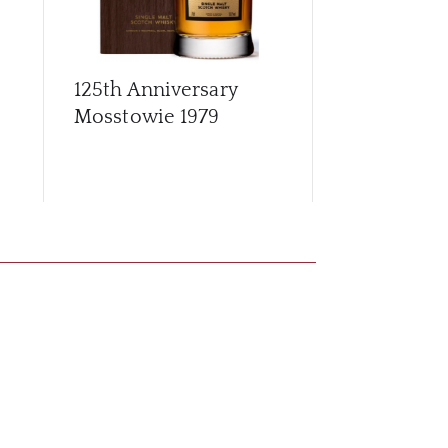
125th Anniversary
Archives G
Mosstowie 1979
56 Year Old