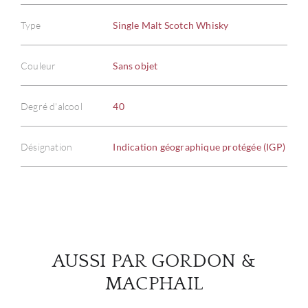
Type
Single Malt Scotch Whisky
Couleur
Sans objet
À PR
SERV
Degré d'alcool
40
CATA
Désignation
Indication géographique protégée (IGP)
MAR
NOUV
CON
AUSSI PAR GORDON &
MACPHAIL
CARR