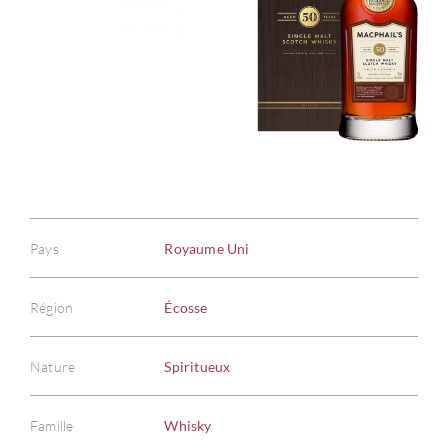
Pays
Royaume Uni
Région
Écosse
Nature
Spiritueux
Famille
Whisky