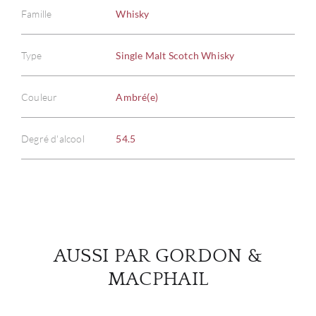
Famille
Whisky
Type
Single Malt Scotch Whisky
À PR
Couleur
Ambré(e)
SERV
CATA
Degré d'alcool
54.5
MAR
NOUV
CON
AUSSI PAR GORDON &
MACPHAIL
CARR