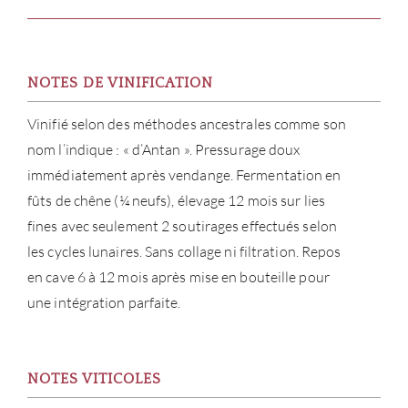
NOTES DE VINIFICATION
Vinifié selon des méthodes ancestrales comme son
nom l’indique : « d’Antan ». Pressurage doux
immédiatement après vendange. Fermentation en
fûts de chêne (¼ neufs), élevage 12 mois sur lies
fines avec seulement 2 soutirages effectués selon
les cycles lunaires. Sans collage ni filtration. Repos
en cave 6 à 12 mois après mise en bouteille pour
une intégration parfaite.
À PR
NOTES VITICOLES
SERV