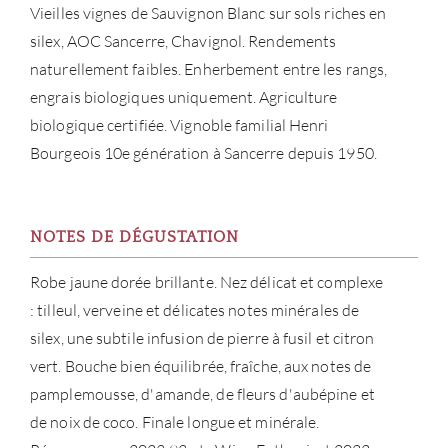
Vieilles vignes de Sauvignon Blanc sur sols riches en
CATA
silex, AOC Sancerre, Chavignol. Rendements
naturellement faibles. Enherbement entre les rangs,
MAR
engrais biologiques uniquement. Agriculture
biologique certifiée. Vignoble familial Henri
NOUV
Bourgeois 10e génération à Sancerre depuis 1950.
CON
NOTES DE DÉGUSTATION
CARR
Robe jaune dorée brillante. Nez délicat et complexe
: tilleul, verveine et délicates notes minérales de
silex, une subtile infusion de pierre à fusil et citron
vert. Bouche bien équilibrée, fraîche, aux notes de
pamplemousse, d'amande, de fleurs d'aubépine et
de noix de coco. Finale longue et minérale.