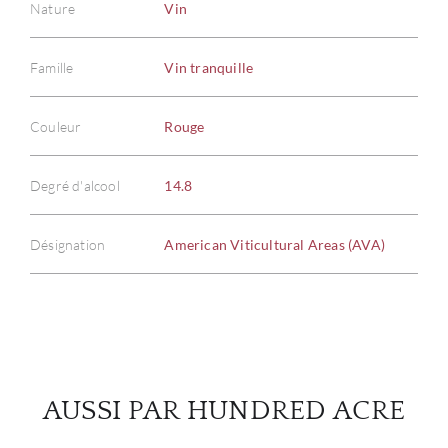
Nature
Vin
Famille
Vin tranquille
À PR
Couleur
Rouge
SERV
Degré d'alcool
14.8
CATA
Désignation
American Viticultural Areas (AVA)
MAR
NOUV
CON
AUSSI PAR HUNDRED ACRE
CARR