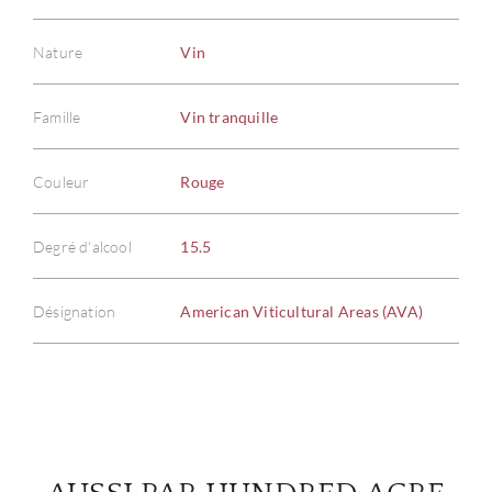
Nature
Vin
Famille
Vin tranquille
À PR
Couleur
Rouge
SERV
CATA
Degré d'alcool
15.5
MAR
Désignation
American Viticultural Areas (AVA)
NOUV
CON
CARR