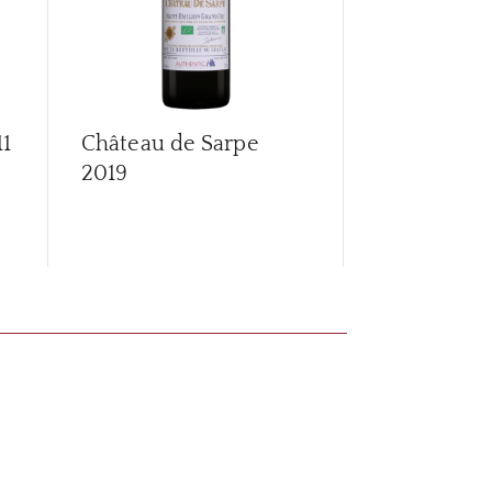
11
Château de Sarpe
Château Ha
2019
Castelot, C
Haut Caste