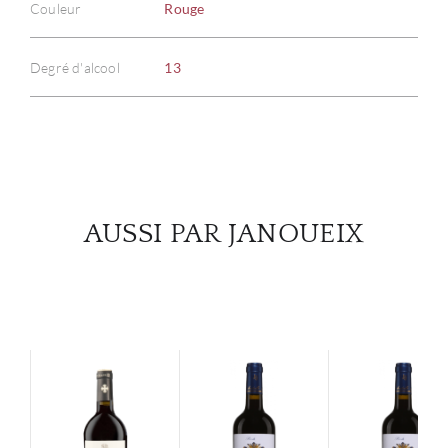
Couleur
Rouge
À PR
SERV
Degré d'alcool
13
CATA
MAR
NOUV
AUSSI PAR JANOUEIX
CON
CARR