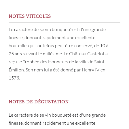
À PR
NOTES VITICOLES
SERV
Le caractere de se vin bouqueté est d'une grande
finesse, donnant rapidement une excellente
CATA
bouteille, qui toutefois peut être conservé, de 10 à
MAR
25 ans suivant le millésime. Le Château Castelot a
reçu le Trophée des Honneurs de la ville de Saint-
NOUV
Émilion. Son nom lui a été donné par Henry IV en
1578.
CON
CARR
NOTES DE DÉGUSTATION
Le caractere de se vin bouqueté est d'une grande
finesse, donnant rapidement une excellente