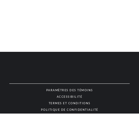
PARAMÈTRES DES TÉMOINS
ACCESSIBILITÉ
NAT
TERMES ET CONDITIONS
POLITIQUE DE CONFIDENTIALITÉ
© AUTHENTIC VINS & SPIRITUEUX, TOUS DROITS RÉSERVÉS