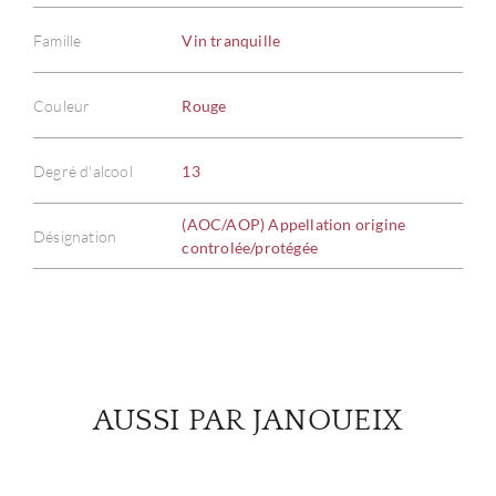
Famille
Vin tranquille
À PR
Couleur
Rouge
SERV
Degré d'alcool
13
CATA
(AOC/AOP) Appellation origine
Désignation
controlée/protégée
MAR
NOUV
CON
AUSSI PAR JANOUEIX
CARR