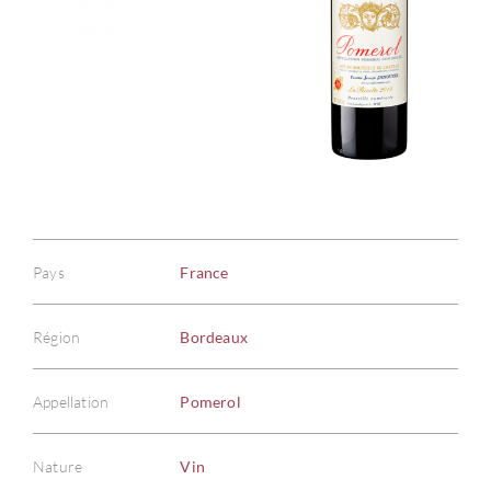
Pays
France
Région
Bordeaux
Appellation
Pomerol
Nature
Vin