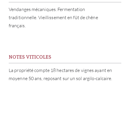
CATA
Vendanges mécaniques. Fermentation
traditionnelle. Vieillissement en fût de chêne
MAR
français.
NOUV
CON
NOTES VITICOLES
CARR
La propriété compte 18 hectares de vignes ayant en
moyenne 50 ans, reposant sur un sol argilo-calcaire.