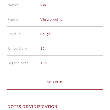
Nature
Vin
Famille
Vin tranquille
Couleur
Rouge
Température
16
Degré d'alcool
13.5
VOIR PLUS
À PR
SERV
NOTES DE VINIFICATION