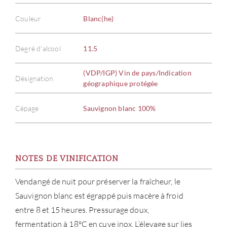
Couleur
Blanc(he)
Degré d'alcool
11.5
(VDP/IGP) Vin de pays/Indication
Désignation
géographique protégée
Cépage
Sauvignon blanc 100%
À PR
SERV
NOTES DE VINIFICATION
CATA
Vendangé de nuit pour préserver la fraîcheur, le
Sauvignon blanc est égrappé puis macère à froid
MAR
entre 8 et 15 heures. Pressurage doux,
fermentation à 18°C en cuve inox. L’élevage sur lies