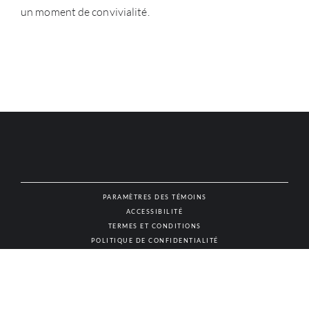
un moment de convivialité.
PARAMÈTRES DES TÉMOINS
ACCESSIBILITÉ
NAT
TERMES ET CONDITIONS
POLITIQUE DE CONFIDENTIALITÉ
© AUTHENTIC VINS & SPIRITUEUX, TOUS DROITS RÉSERVÉS