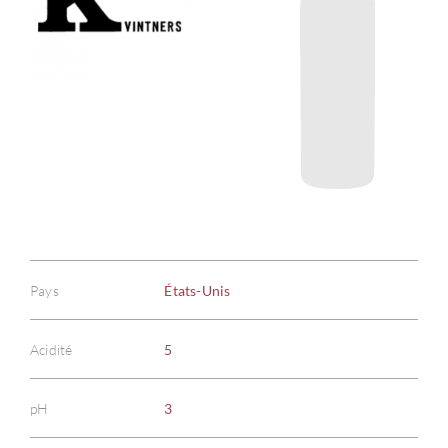
Pays
États-Unis
Acidité
5
pH
3