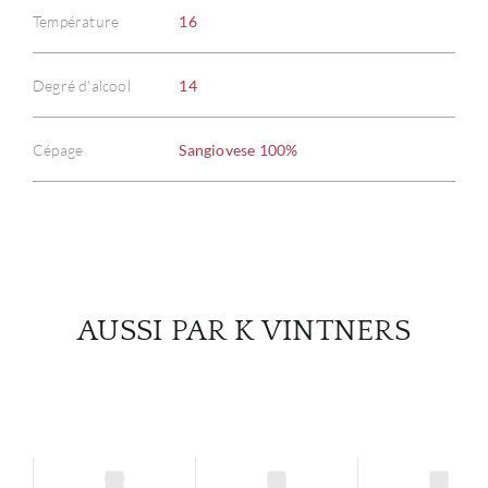
Température
16
À PR
Degré d'alcool
14
SERV
Cépage
Sangiovese 100%
CATA
MAR
NOUV
AUSSI PAR K VINTNERS
CON
CARR