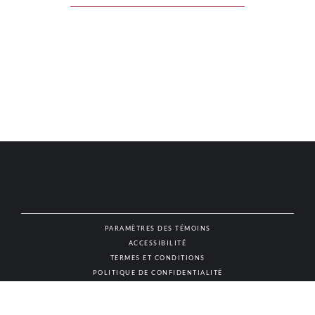
PARAMÈTRES DES TÉMOINS
ACCESSIBILITÉ
NAT
TERMES ET CONDITIONS
POLITIQUE DE CONFIDENTIALITÉ
© AUTHENTIC VINS & SPIRITUEUX, TOUS DROITS RÉSERVÉS