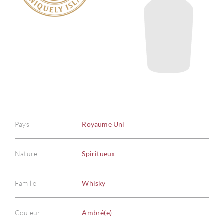
Pays
Royaume Uni
Nature
Spiritueux
Famille
Whisky
Couleur
Ambré(e)
À PR