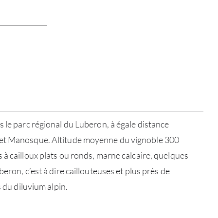
s le parc régional du Luberon, à égale distance
 et Manosque. Altitude moyenne du vignoble 300
 à cailloux plats ou ronds, marne calcaire, quelques
beron, c’est à dire caillouteuses et plus près de
s du diluvium alpin.
À PR