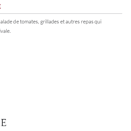
SERV
E
CATA
alade de tomates, grillades et autres repas qui
ivale.
MAR
NOUV
CON
CARR
ME