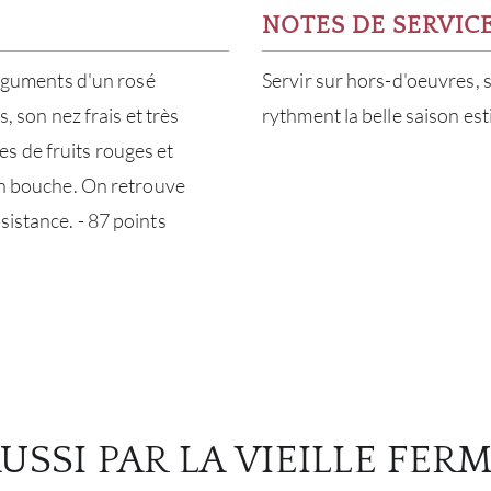
NOTES DE SERVIC
 arguments d'un rosé
Servir sur hors-d'oeuvres, s
s, son nez frais et très
rythment la belle saison est
s de fruits rouges et
 en bouche. On retrouve
sistance. - 87 points
USSI PAR LA VIEILLE FER