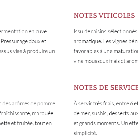
NOTES VITICOLES
ermentation en cuve
Issu de raisins sélectionnés 
t. Pressurage doux et
aromatique. Les vignes béné
ssus vise à produire un
favorables à une maturation
vins mousseux frais et aro
NOTES DE SERVIC
avec des arômes de pomme
À servir très frais, entre 6 e
rafraîchissante, marquée
de mer, sushis, desserts aux
ette et fruitée, tout en
et grands moments. Un effer
simplicité.