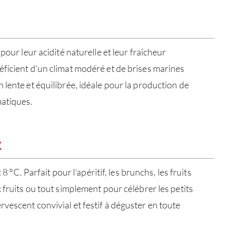
pour leur acidité naturelle et leur fraîcheur
ficient d’un climat modéré et de brises marines
 lente et équilibrée, idéale pour la production de
matiques.
E
À PR
t 8 °C. Parfait pour l’apéritif, les brunchs, les fruits
SERV
 fruits ou tout simplement pour célébrer les petits
vescent convivial et festif à déguster en toute
CATA