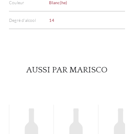
Couleur
Blanc(he)
À PR
SERV
Degré d'alcool
14
CATA
MAR
NOUV
AUSSI PAR MARISCO
CON
CARR