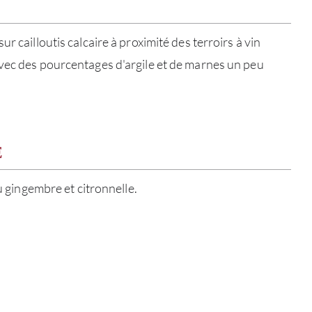
r cailloutis calcaire à proximité des terroirs à vin
vec des pourcentages d'argile et de marnes un peu
E
au gingembre et citronnelle.
À PR
SERV
CATA