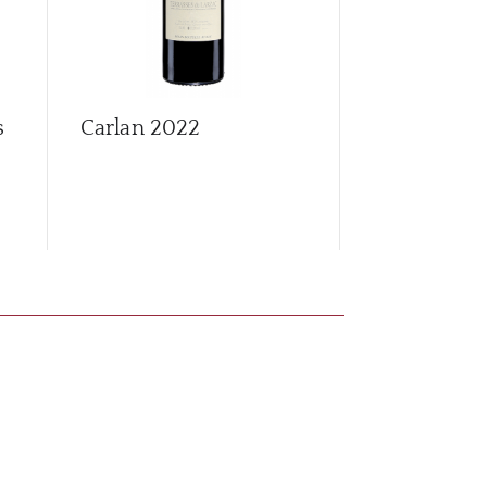
s
Carlan
2022
Coteaux d
Languedoc