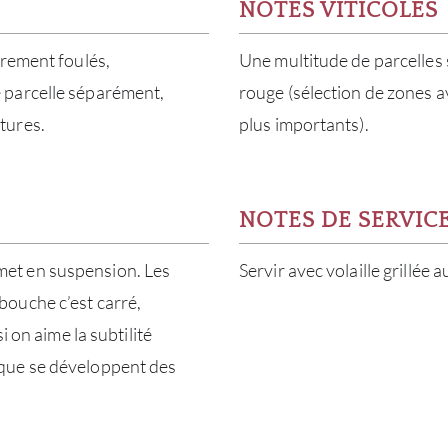
NOTES VITICOLES
èrement foulés,
Une multitude de parcelles su
 parcelle séparément,
rouge (sélection de zones a
tures.
plus importants).
NOTES DE SERVIC
e met en suspension. Les
Servir avec volaille grillée 
ouche c’est carré,
i on aime la subtilité
que se développent des