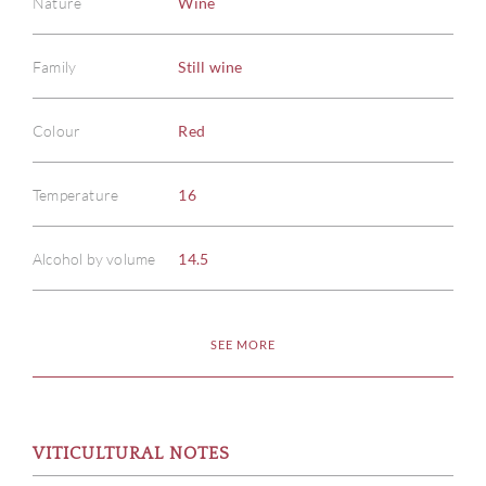
Nature
Wine
Family
Still wine
Colour
Red
Temperature
16
Alcohol by volume
14.5
ABOU
SERV
SEE MORE
CATA
BRA
VITICULTURAL NOTES
NE