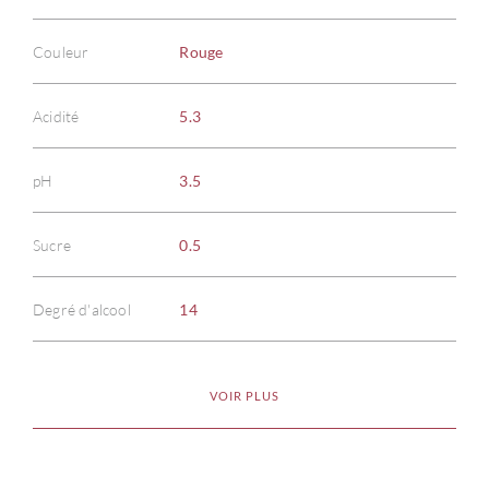
Couleur
Rouge
Acidité
5.3
À PR
pH
3.5
SERV
Sucre
0.5
CATA
Degré d'alcool
14
MAR
VOIR PLUS
NOUV
CON