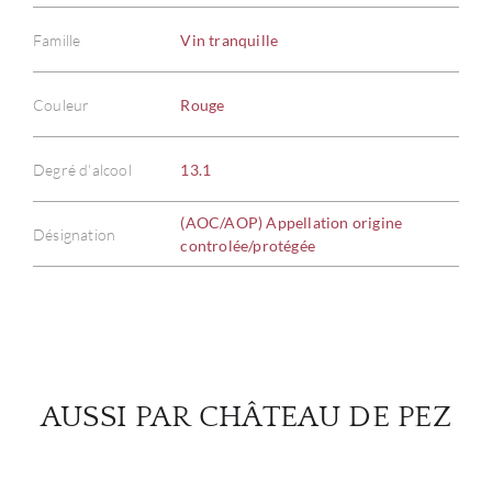
Famille
Vin tranquille
À PR
Couleur
Rouge
SERV
Degré d'alcool
13.1
CATA
(AOC/AOP) Appellation origine
Désignation
controlée/protégée
MAR
NOUV
CON
AUSSI PAR CHÂTEAU DE PEZ
CARR