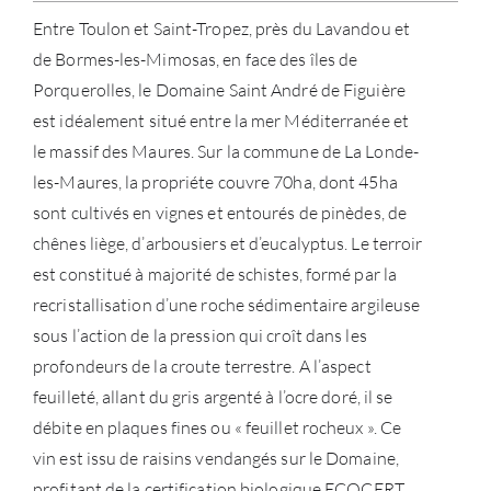
Entre Toulon et Saint-Tropez, près du Lavandou et
de Bormes-les-Mimosas, en face des îles de
À PR
Porquerolles, le Domaine Saint André de Figuière
SERV
est idéalement situé entre la mer Méditerranée et
le massif des Maures. Sur la commune de La Londe-
CATA
les-Maures, la propriéte couvre 70ha, dont 45ha
sont cultivés en vignes et entourés de pinèdes, de
MAR
chênes liège, d’arbousiers et d’eucalyptus. Le terroir
est constitué à majorité de schistes, formé par la
NOUV
recristallisation d’une roche sédimentaire argileuse
sous l’action de la pression qui croît dans les
CON
profondeurs de la croute terrestre. A l’aspect
feuilleté, allant du gris argenté à l’ocre doré, il se
CARR
débite en plaques fines ou « feuillet rocheux ». Ce
vin est issu de raisins vendangés sur le Domaine,
profitant de la certification biologique ECOCERT