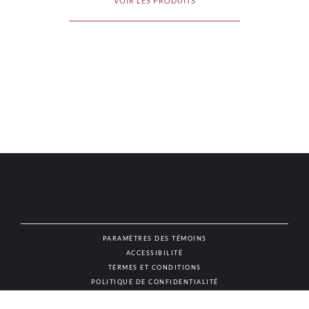
VOIR LES PRODUITS
PARAMÈTRES DES TÉMOINS
ACCESSIBILITÉ
NAT
TERMES ET CONDITIONS
POLITIQUE DE CONFIDENTIALITÉ
© AUTHENTIC VINS & SPIRITUEUX, TOUS DROITS RÉSERVÉS