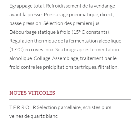
Egrappage total. Refroidissement de la vendange
avant la presse. Pressurage pneumatique, direct,
basse pression. Sélection des premiers jus.
Débourbage statique à froid (15° C constants).
Régulation thermique de la fermentation alcoolique
(17°C) en cuves inox. Soutirage après fermentation
alcoolique. Collage. Assemblage, traitement par le
froid contre les précipitations tartriques, filtration.
À PR
SERV
NOTES VITICOLES
T E R R O I R Sélection parcellaire; schistes purs
CATA
veinés de quartz blanc
MAR