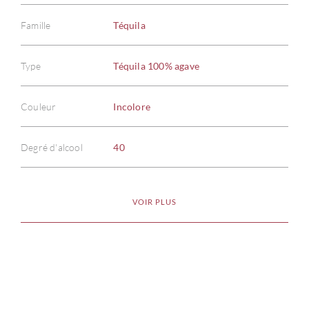
Famille
Téquila
Type
Téquila 100% agave
À PR
Couleur
Incolore
SERV
Degré d'alcool
40
CATA
VOIR PLUS
MAR
NOUV
CON