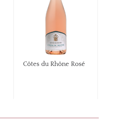
Côtes du Rhône Rosé
Côtes du R
2017