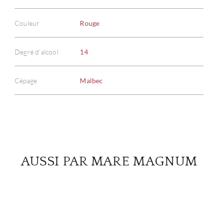
Couleur
Rouge
À PR
Degré d'alcool
14
SERV
CATA
Cépage
Malbec
MAR
NOUV
CON
AUSSI PAR MARE MAGNUM
CARR