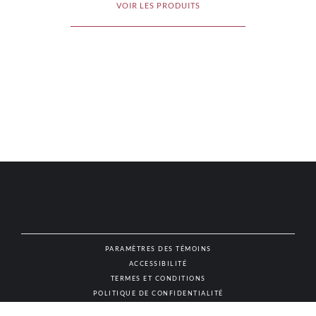
VOIR LES PRODUITS
PARAMÈTRES DES TÉMOINS
ACCESSIBILITÉ
NAT
TERMES ET CONDITIONS
POLITIQUE DE CONFIDENTIALITÉ
© AUTHENTIC VINS & SPIRITUEUX, TOUS DROITS RÉSERVÉS