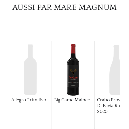
CATA
AUSSI PAR MARE MAGNUM
MAR
NOUV
CON
CARR
Allegro Primitivo
Big Game Malbec
Crabo Provinci
Di Pavia Rieslin
2025