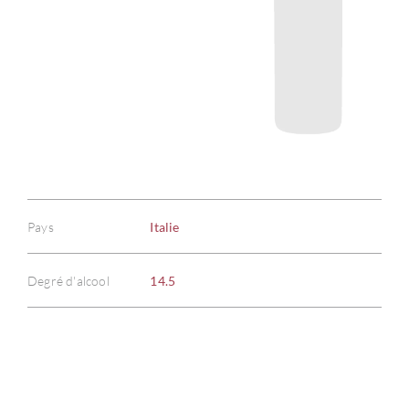
Pays
Italie
Degré d'alcool
14.5
À PR
SERV