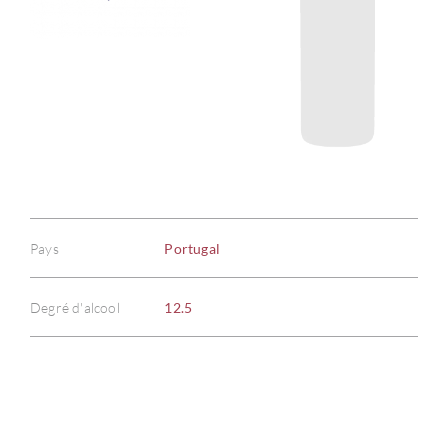
Pays
Portugal
Degré d'alcool
12.5
À PR
SERV