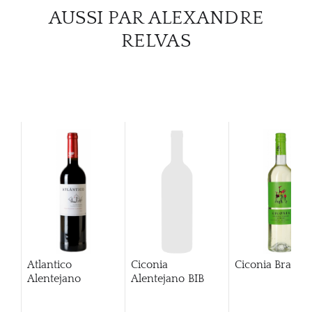
AUSSI PAR ALEXANDRE
CATA
RELVAS
MAR
NOUV
CON
CARR
Atlantico
Ciconia
Ciconia Branco
Alentejano
Alentejano BIB