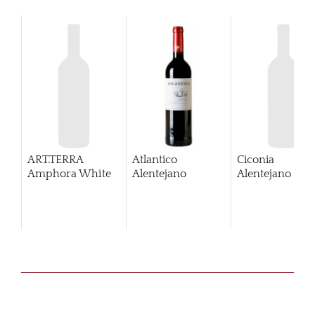
ART.TERRA
Atlantico
Ciconia
Amphora White
Alentejano
Alentejano BIB