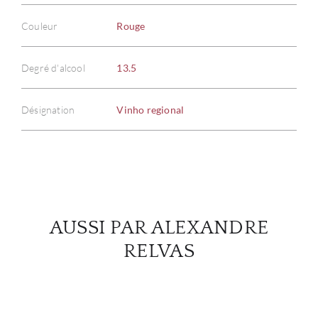
Couleur
Rouge
À PR
Degré d'alcool
13.5
SERV
Désignation
Vinho regional
CATA
MAR
NOUV
AUSSI PAR ALEXANDRE
CON
RELVAS
CARR