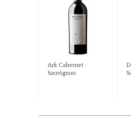
Ark Cabernet
D
Sauvignon
S