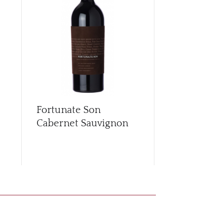
CARR
Fortunate Son
Fortunate 
Cabernet Sauvignon
Diplomat