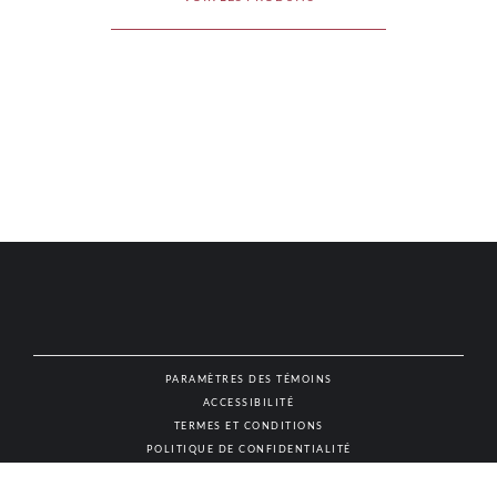
PARAMÈTRES DES TÉMOINS
ACCESSIBILITÉ
NAT
TERMES ET CONDITIONS
POLITIQUE DE CONFIDENTIALITÉ
© AUTHENTIC VINS & SPIRITUEUX, TOUS DROITS RÉSERVÉS