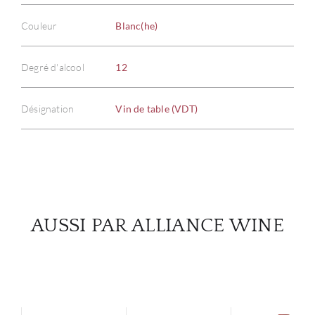
Couleur
Blanc(he)
À PR
Degré d'alcool
12
SERV
Désignation
Vin de table (VDT)
CATA
MAR
NOUV
AUSSI PAR ALLIANCE WINE
CON
CARR