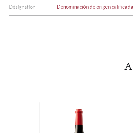
Désignation
Denominación de origen calificad
A