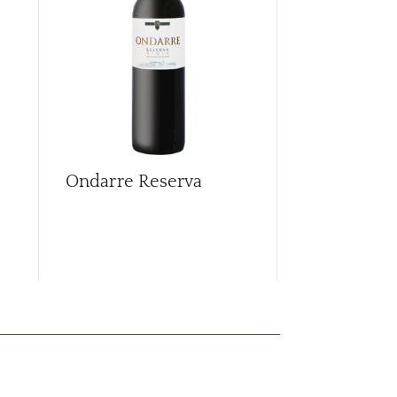
Ondarre Reserva
Otonal Sel
Especial
20