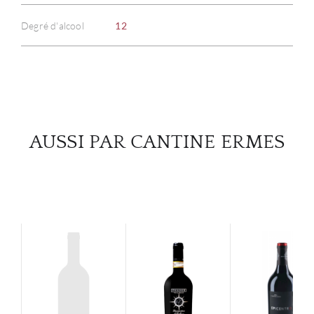
Degré d'alcool
12
SERV
CATA
MAR
AUSSI PAR CANTINE ERMES
NOUV
CON
CARR