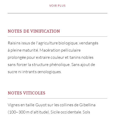
VOIR PLUS
NOTES DE VINIFICATION
Raisins issus de l'agriculture biologique, vendangés
à pleine maturité. Macération pelliculaire
prolongée pour extraire couleur et tanins nobles
sans forcer la structure phénolique. Sans ajout de
À PR
sucre ni intrants œnologiques.
SERV
NOTES VITICOLES
CATA
Vignes en taille Guyot sur les collines de Gibellina
MAR
(100–300 m d'altitude), Sicile occidentale. Sols