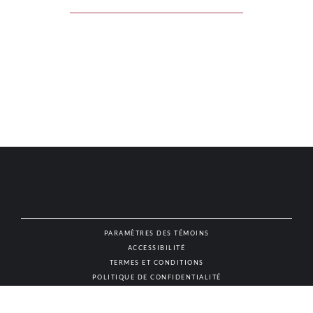
PARAMÈTRES DES TÉMOINS
ACCESSIBILITÉ
NAT
TERMES ET CONDITIONS
POLITIQUE DE CONFIDENTIALITÉ
© AUTHENTIC VINS & SPIRITUEUX, TOUS DROITS RÉSERVÉS