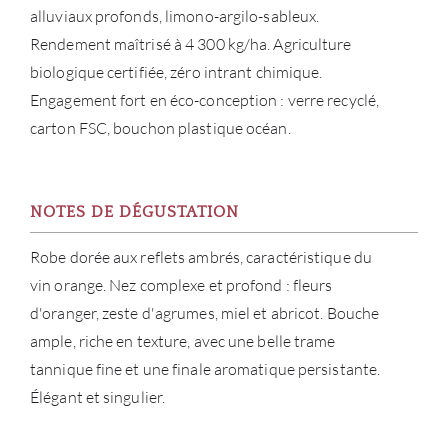
alluviaux profonds, limono-argilo-sableux.
NOUV
Rendement maîtrisé à 4 300 kg/ha. Agriculture
biologique certifiée, zéro intrant chimique.
CON
Engagement fort en éco-conception : verre recyclé,
carton FSC, bouchon plastique océan.
CARR
NOTES DE DÉGUSTATION
Robe dorée aux reflets ambrés, caractéristique du
vin orange. Nez complexe et profond : fleurs
d'oranger, zeste d'agrumes, miel et abricot. Bouche
ample, riche en texture, avec une belle trame
tannique fine et une finale aromatique persistante.
Élégant et singulier.