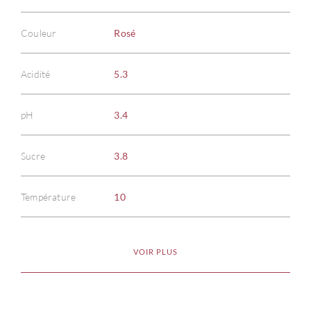
Couleur
Rosé
Acidité
5.3
À PR
pH
3.4
SERV
Sucre
3.8
CATA
Température
10
MAR
VOIR PLUS
NOUV
CON