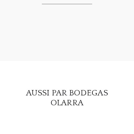
À PR
SERV
CATA
MAR
NOUV
AUSSI PAR BODEGAS
CON
OLARRA
CARR