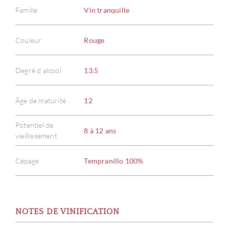
Famille
Vin tranquille
Couleur
Rouge
Degré d'alcool
13.5
Âge de maturité
12
Potentiel de
8 à 12 ans
vieillissement
Cépage
Tempranillo 100%
NOTES DE VINIFICATION