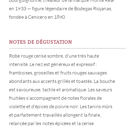
bourguignonne, créateur de la marque Monte Real
MAR
en 1933 — figure légendaire de Bodegas Riojanas,
fondée à Cenicero en 1890.
NOUV
CON
NOTES DE DÉGUSTATION
CARR
Robe rouge cerise sombre, d'une très haute
intensité. Le nez est généreux et expressif :
framboises, groseilles et fruits rouges sauvages
abondants aux accents grillés et toastés. La bouche
est savoureuse, tactile et aromatique. Les saveurs
fruitées s'accompagnent de notes florales de
violette et d'épices de poivre noir. Les tanins mûrs
et parfaitement travaillés allongent la finale,
relancée par les notes épicées et la cerise.