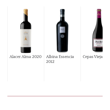
Alacer Alma
2020
Albina Essencia
Cepas Viejas
2
2012