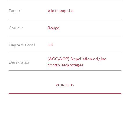
Famille
Vin tranquille
Couleur
Rouge
À PR
Degré d'alcool
13
SERV
(AOC/AOP) Appellation origine
Désignation
controlée/protégée
CATA
MAR
VOIR PLUS
NOUV
CON
CARR