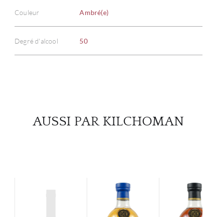
À PR
Couleur
Ambré(e)
SERV
Degré d'alcool
50
CATA
MAR
NOUV
AUSSI PAR KILCHOMAN
CON
CARR