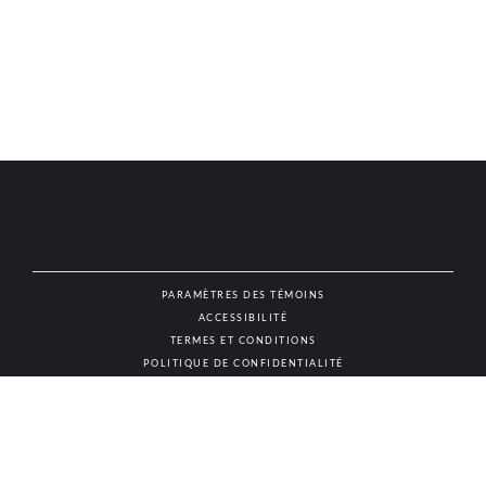
PARAMÈTRES DES TÉMOINS
ACCESSIBILITÉ
NAT
TERMES ET CONDITIONS
POLITIQUE DE CONFIDENTIALITÉ
© AUTHENTIC VINS & SPIRITUEUX, TOUS DROITS RÉSERVÉS